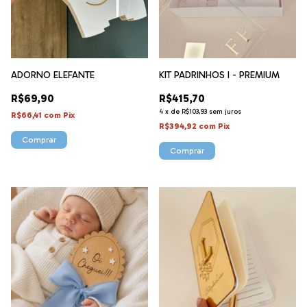
ADORNO ELEFANTE
KIT PADRINHOS I - PREMIUM
R$69,90
R$415,70
4
x
de
R$103,93
sem juros
R$66,41
com
Pix
R$394,92
com
Pix
Comprar