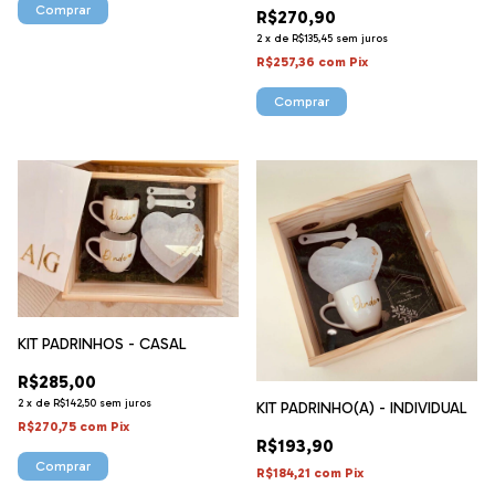
R$270,90
2
x
de
R$135,45
sem juros
R$257,36
com
Pix
KIT PADRINHOS - CASAL
R$285,00
2
x
de
R$142,50
sem juros
KIT PADRINHO(A) - INDIVIDUAL
R$270,75
com
Pix
R$193,90
R$184,21
com
Pix