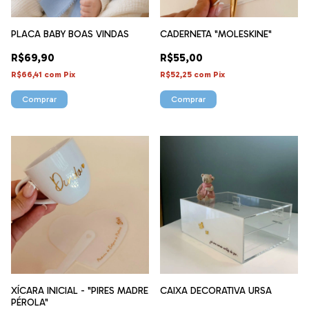
PLACA BABY BOAS VINDAS
CADERNETA "MOLESKINE"
R$69,90
R$55,00
R$66,41
com
Pix
R$52,25
com
Pix
Comprar
XÍCARA INICIAL - "PIRES MADRE
CAIXA DECORATIVA URSA
PÉROLA"