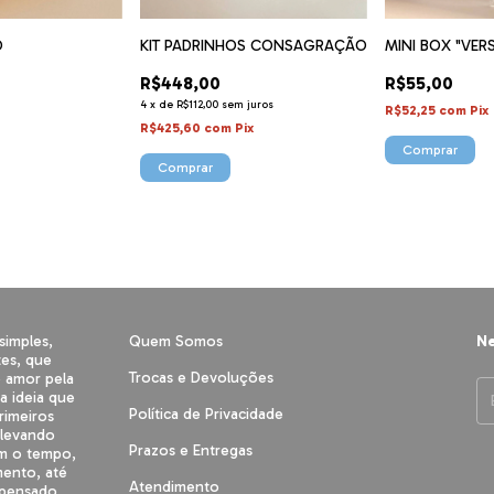
O
KIT PADRINHOS CONSAGRAÇÃO
MINI BOX "VER
R$448,00
R$55,00
4
x
de
R$112,00
sem juros
R$52,25
com
Pix
R$425,60
com
Pix
simples,
Quem Somos
Ne
tes, que
Trocas e Devoluções
 amor pela
 a ideia que
Política de Privacidade
rimeiros
 levando
Prazos e Entregas
om o tempo,
ento, até
Atendimento
 pensado