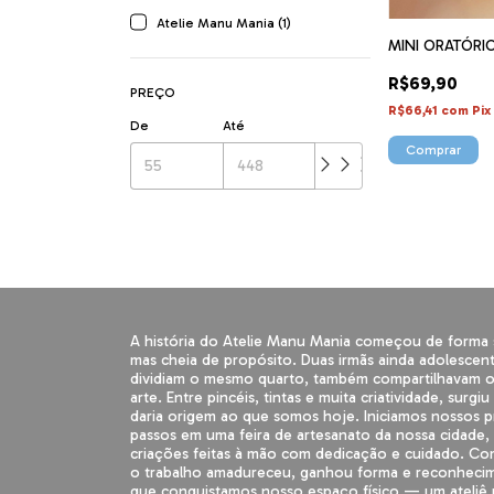
Atelie Manu Mania (1)
MINI ORATÓRI
R$69,90
PREÇO
R$66,41
com
Pix
De
Até
Comprar
A história do Atelie Manu Mania começou de forma 
mas cheia de propósito. Duas irmãs ainda adolescen
dividiam o mesmo quarto, também compartilhavam o
arte. Entre pincéis, tintas e muita criatividade, surgiu
daria origem ao que somos hoje. Iniciamos nossos p
passos em uma feira de artesanato da nossa cidade,
criações feitas à mão com dedicação e cuidado. C
o trabalho amadureceu, ganhou forma e reconhecim
que conquistamos nosso espaço físico — um ateliê