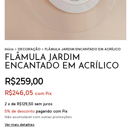
Início
>
DECORAÇÃO
>
FLÂMULA JARDIM ENCANTADO EM ACRÍLICO
FLÂMULA JARDIM
ENCANTADO EM ACRÍLICO
R$259,00
R$246,05
com
Pix
2
x de
R$129,50
sem juros
5% de desconto
pagando com Pix
Não acumulável com outras promoções
Ver mais detalhes