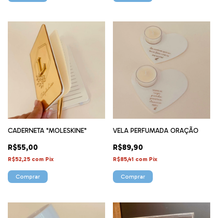
CADERNETA "MOLESKINE"
VELA PERFUMADA ORAÇÃO
R$55,00
R$89,90
R$52,25
com
Pix
R$85,41
com
Pix