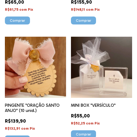
R$65,00
R$155,90
R$61,75
com
Pix
R$148,11
com
Pix
PINGENTE "ORAÇÃO SANTO
MINI BOX "VERSÍCULO"
ANJO" (10 unid.)
R$55,00
R$139,90
R$52,25
com
Pix
R$132,91
com
Pix