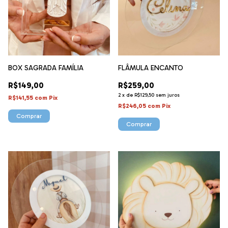
BOX SAGRADA FAMÍLIA
FLÂMULA ENCANTO
R$149,00
R$259,00
2
x
de
R$129,50
sem juros
R$141,55
com
Pix
R$246,05
com
Pix