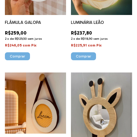
FLÂMULA GALOPA
LUMINÁRIA LEÃO
R$259,00
R$237,80
2
x
de
R$129,50
sem juros
2
x
de
R$118,90
sem juros
R$246,05
com
Pix
R$225,91
com
Pix