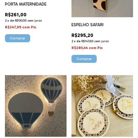
PORTA MATERNIDADE
R$261,00
2
x
de
R$130,50
sem juros
ESPELHO SAFARI
R$247,95
com
Pix
R$295,20
2
x
de
R$147,60
sem juros
R$280,44
com
Pix
Comprar