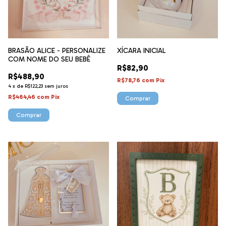
BRASÃO ALICE - PERSONALIZE
XÍCARA INICIAL
COM NOME DO SEU BEBÊ
R$82,90
R$488,90
R$78,76
com
Pix
4
x
de
R$122,23
sem juros
R$464,46
com
Pix