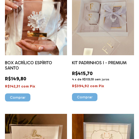
BOX ACRÍLICO ESPÍRITO
KIT PADRINHOS I - PREMIUM
SANTO
R$415,70
R$149,80
4
x
de
R$103,93
sem juros
R$394,92
com
Pix
R$142,31
com
Pix