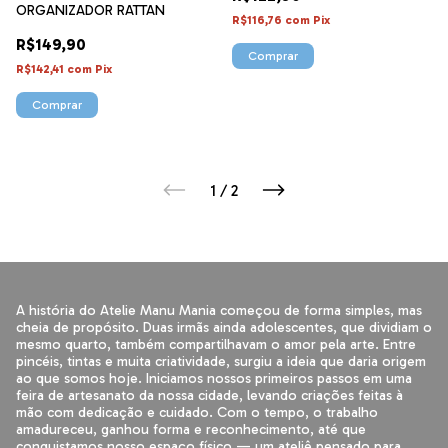
ORGANIZADOR RATTAN
R$116,76
com
Pix
R$149,90
R$142,41
com
Pix
Comprar
1
/
2
A história do Atelie Manu Mania começou de forma simples, mas
cheia de propósito. Duas irmãs ainda adolescentes, que dividiam o
mesmo quarto, também compartilhavam o amor pela arte. Entre
pincéis, tintas e muita criatividade, surgiu a ideia que daria origem
ao que somos hoje. Iniciamos nossos primeiros passos em uma
feira de artesanato da nossa cidade, levando criações feitas à
mão com dedicação e cuidado. Com o tempo, o trabalho
amadureceu, ganhou forma e reconhecimento, até que
conquistamos nosso espaço físico — um ateliê pensado para