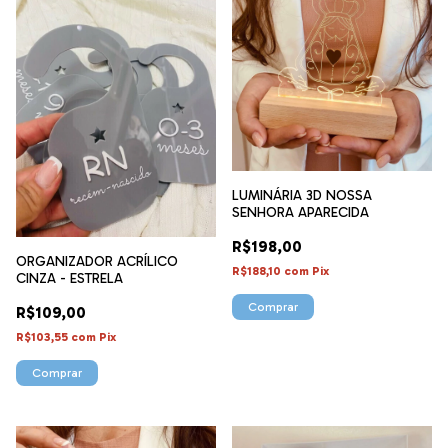
LUMINÁRIA 3D NOSSA
SENHORA APARECIDA
R$198,00
ORGANIZADOR ACRÍLICO
R$188,10
com
Pix
CINZA - ESTRELA
R$109,00
R$103,55
com
Pix
Comprar