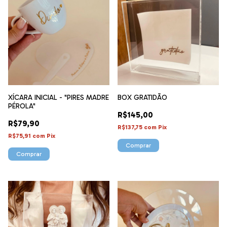
XÍCARA INICIAL - "PIRES MADRE
BOX GRATIDÃO
PÉROLA"
R$145,00
R$79,90
R$137,75
com
Pix
R$75,91
com
Pix