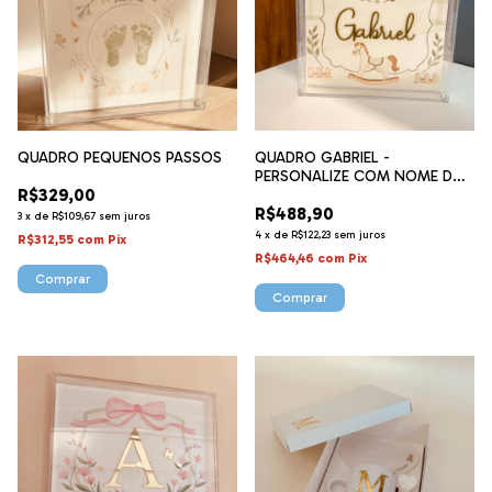
QUADRO PEQUENOS PASSOS
QUADRO GABRIEL -
PERSONALIZE COM NOME DO
R$329,00
SEU BEBÊ
R$488,90
3
x
de
R$109,67
sem juros
4
x
de
R$122,23
sem juros
R$312,55
com
Pix
R$464,46
com
Pix